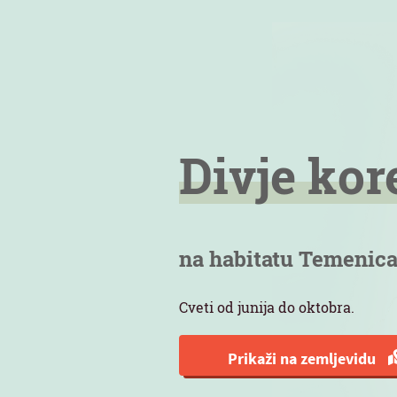
Divje kor
na habitatu Temenic
Cveti od junija do oktobra.
Prikaži na zemljevidu