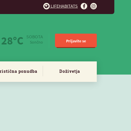
LIFEHABITATS
28°C
SOBOTA
Prijavite se
Sončno
ristična ponudba
Doživetja