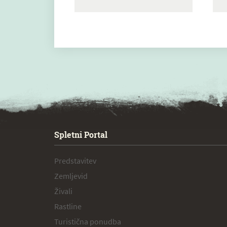
SPECIAL ogr.
Spletni Portal
Predstavitev
Zemljevid
Živali
Rastline
Turistična ponudba