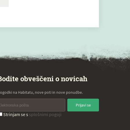
Bodite obveščeni o novicah
ogodki na Habitatu, nove poti in nove ponudbe.
Prijavi se
Strinjam se s
splošnimi pogoji