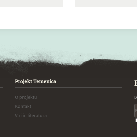
Projekt Temenica
O projektu
D
Kontakt
Viri in literatura