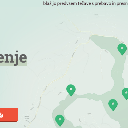
blažijo predvsem težave s prebavo in pres
enje
a