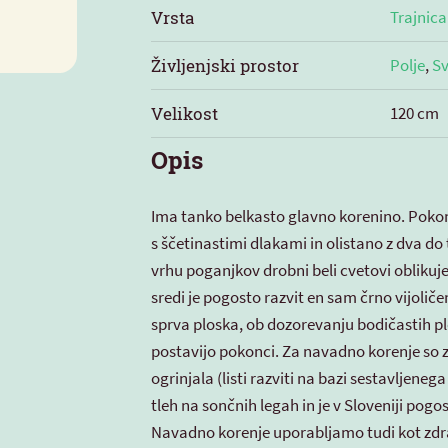
Vrsta
Trajnica
Življenjski prostor
Polje
,
Sv
Velikost
120 cm
Opis
Ima tanko belkasto glavno korenino. Pokon
s ščetinastimi dlakami in olistano z dva do t
vrhu poganjkov drobni beli cvetovi oblikuje
sredi je pogosto razvit en sam črno vijoliče
sprva ploska, ob dozorevanju bodičastih pl
postavijo pokonci. Za navadno korenje so zn
ogrinjala (listi razviti na bazi sestavljeneg
tleh na sončnih legah in je v Sloveniji pogos
Navadno korenje uporabljamo tudi kot zdravi