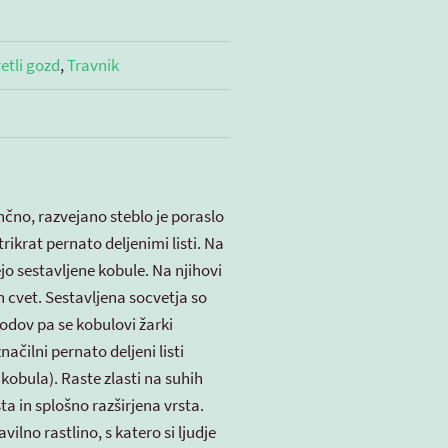
etli gozd
,
Travnik
čno, razvejano steblo je poraslo
rikrat pernato deljenimi listi. Na
jo sestavljene kobule. Na njihovi
n cvet. Sestavljena socvetja so
odov pa se kobulovi žarki
ačilni pernato deljeni listi
a kobula). Raste zlasti na suhih
ta in splošno razširjena vrsta.
lno rastlino, s katero si ljudje