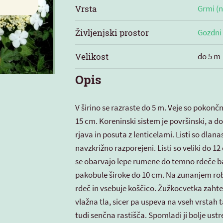
Vrsta
Grmi (n
Življenjski prostor
Gozdni
Velikost
do 5 m
Opis
V širino se razraste do 5 m. Veje so pokonč
15 cm. Koreninski sistem je površinski, a d
rjava in posuta z lenticelami. Listi so dlana
navzkrižno razporejeni. Listi so veliki do 12
se obarvajo lepe rumene do temno rdeče bar
pakobule široke do 10 cm. Na zunanjem robu 
rdeč in vsebuje koščico. Žužkocvetka zaht
vlažna tla, sicer pa uspeva na vseh vrstah t
tudi senčna rastišča. Spomladi ji bolje ustre