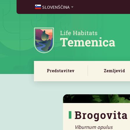
SLOVENŠČINA
Predstavitev
Zemljevid
Brogovita
Viburnum opulus