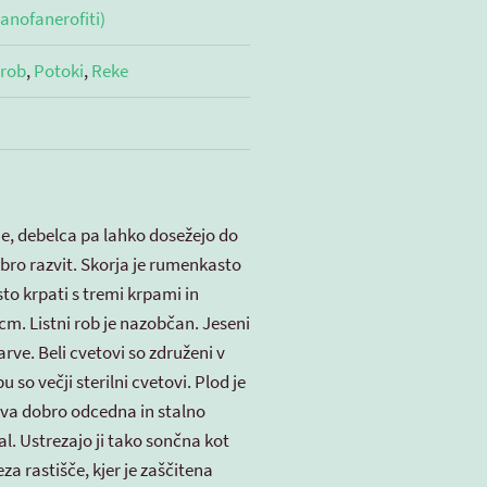
anofanerofiti)
 rob
,
Potoki
,
Reke
ne, debelca pa lahko dosežejo do
obro razvit. Skorja je rumenkasto
sto krpati s tremi krpami in
 cm. Listni rob je nazobčan. Jeseni
ve. Beli cvetovi so združeni v
so večji sterilni cvetovi. Plod je
eva dobro odcedna in stalno
al. Ustrezajo ji tako sončna kot
za rastišče, kjer je zaščitena