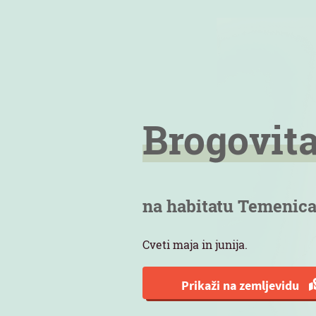
Brogovit
na habitatu Temenic
Cveti maja in junija.
Prikaži na zemljevidu