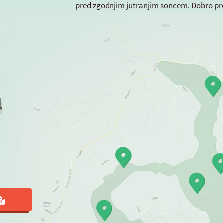
pred zgodnjim jutranjim soncem. Dobro p
a
a