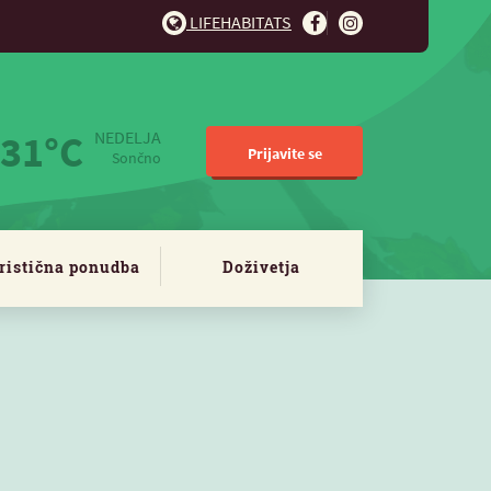
LIFEHABITATS
31°C
NEDELJA
Prijavite se
Sončno
ristična ponudba
Doživetja