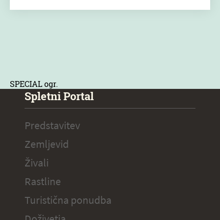
SPECIAL ogr.
Spletni Portal
Predstavitev
Zemljevid
Živali
Rastline
Turistična ponudba
Doživetja