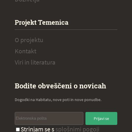
Projekt Temenica
O projektu
Kontakt
Viri in literatura
Bodite obveščeni o novicah
Dogodki na Habitatu, nove poti in nove ponudbe.
Prijavi se
Strinjam se s
splošnimi pogoji