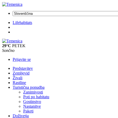
Lifehabitats
29°C
PETEK
Sončno
Prijavite se
Predstavitev
Zemljevid
Živali
Rastline
Turistična ponudba
Zanimivosti
Poti po habitatu
Gostinstvo
Nastanitve
Paketi
Doživetja