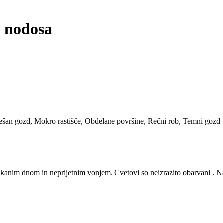
a nodosa
šan gozd
,
Mokro rastišče
,
Obdelane površine
,
Rečni rob
,
Temni gozd
kanim dnom in neprijetnim vonjem. Cvetovi so neizrazito obarvani . Naj