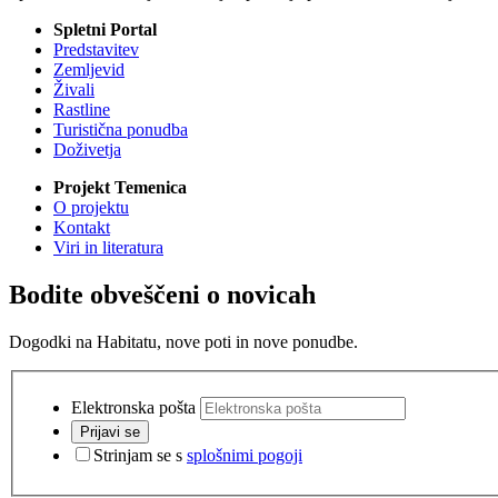
Spletni Portal
Predstavitev
Zemljevid
Živali
Rastline
Turistična ponudba
Doživetja
Projekt Temenica
O projektu
Kontakt
Viri in literatura
Bodite obveščeni o novicah
Dogodki na Habitatu, nove poti in nove ponudbe.
Elektronska pošta
Prijavi se
Strinjam se s
splošnimi pogoji