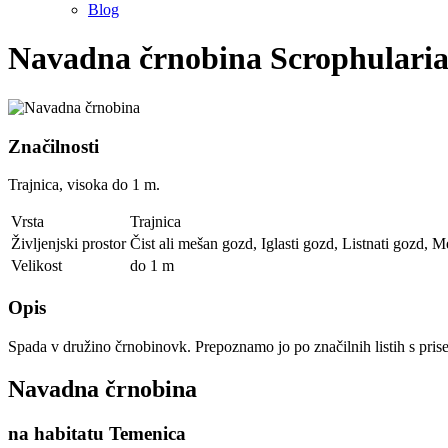
Blog
Navadna črnobina
Scrophulari
Značilnosti
Trajnica, visoka do 1 m.
Vrsta
Trajnica
Življenjski prostor
Čist ali mešan gozd
,
Iglasti gozd
,
Listnati gozd
,
Me
Velikost
do 1 m
Opis
Spada v družino črnobinovk. Prepoznamo jo po značilnih listih s prise
Navadna črnobina
na habitatu Temenica