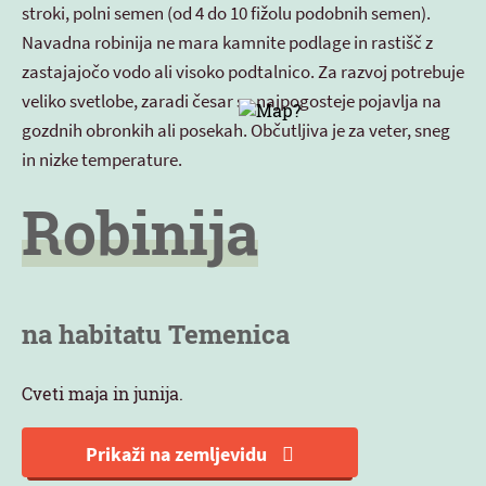
stroki, polni semen (od 4 do 10 fižolu podobnih semen).
Navadna robinija ne mara kamnite podlage in rastišč z
zastajajočo vodo ali visoko podtalnico. Za razvoj potrebuje
veliko svetlobe, zaradi česar se najpogosteje pojavlja na
gozdnih obronkih ali posekah. Občutljiva je za veter, sneg
in nizke temperature.
Robinija
na habitatu Temenica
Cveti maja in junija.
Prikaži na zemljevidu