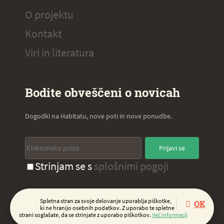
O projektu
Kontakt
Viri in literatura
Bodite obveščeni o novicah
Dogodki na Habitatu, nove poti in nove ponudbe.
Prijavi se
Strinjam se s
splošnimi pogoji
Spletna stran za svoje delovanje uporablja piškotke,
OK
Copyright 2020, Virc d.o.o.
ki ne hranijo osebnih podatkov. Z uporabo te spletne
strani soglašate, da se strinjate z uporabo piškotkov.
Več informacij