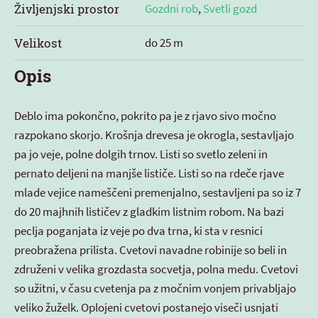
Življenjski prostor
Gozdni rob
,
Svetli gozd
Velikost
do 25 m
Opis
Deblo ima pokončno, pokrito pa je z rjavo sivo močno
razpokano skorjo. Krošnja drevesa je okrogla, sestavljajo
pa jo veje, polne dolgih trnov. Listi so svetlo zeleni in
pernato deljeni na manjše lističe. Listi so na rdeče rjave
mlade vejice nameščeni premenjalno, sestavljeni pa so iz 7
do 20 majhnih lističev z gladkim listnim robom. Na bazi
peclja poganjata iz veje po dva trna, ki sta v resnici
preobražena prilista. Cvetovi navadne robinije so beli in
združeni v velika grozdasta socvetja, polna medu. Cvetovi
so užitni, v času cvetenja pa z močnim vonjem privabljajo
veliko žuželk. Oplojeni cvetovi postanejo viseči usnjati