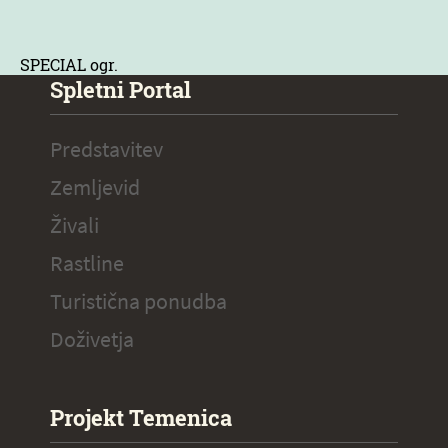
SPECIAL ogr.
Spletni Portal
Predstavitev
Zemljevid
Živali
Rastline
Turistična ponudba
Doživetja
Projekt Temenica