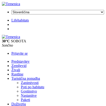
Lifehabitats
30°C
SOBOTA
Sončno
Prijavite se
Predstavitev
Zemljevid
Živali
Rastline
Turistična ponudba
Zanimivosti
Poti po habitatu
Gostinstvo
Nastanitve
Paketi
Doživetja