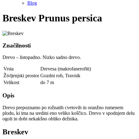
Blog
Breskev
Prunus persica
Značilnosti
Drevo – listopadno. Nizko sadno drevo.
Vrsta
Drevesa (makrofanerofiti)
Življenjski prostor
Gozdni rob
,
Travnik
Velikost
do 7 m
Opis
Drevo prepoznamo po rožnatih cvetovih in oranžno rumenem
plodu, ki ima na sredini eno veliko koščico. Drevo v spodnjem delu
ogoli in dobi nekakšno obliko dežnika.
Breskev