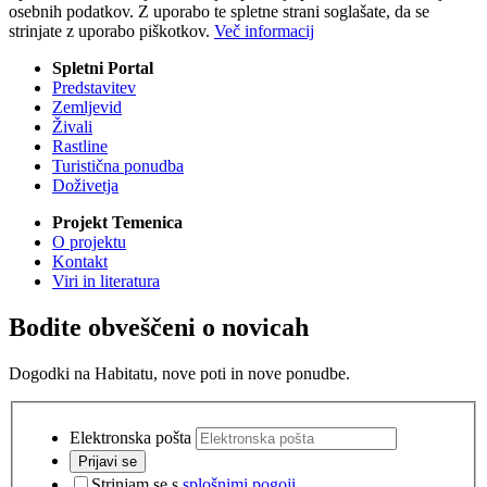
osebnih podatkov. Z uporabo te spletne strani soglašate, da se
strinjate z uporabo piškotkov.
Več informacij
Spletni Portal
Predstavitev
Zemljevid
Živali
Rastline
Turistična ponudba
Doživetja
Projekt Temenica
O projektu
Kontakt
Viri in literatura
Bodite obveščeni o novicah
Dogodki na Habitatu, nove poti in nove ponudbe.
Elektronska pošta
Prijavi se
Strinjam se s
splošnimi pogoji