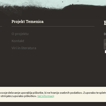
Projekt Temenica
O projektu
D
Kontakt
Viri in literatura
a svoje delovanje uporablja piškotke, ki ne hranijo osebnih podatkov. Z uporabo te spletn
e strinjate z uporabo piškotkov.
Več informacij