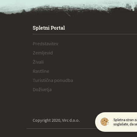
SPECIAL ogr.
Spletni Portal
Predstavitev
Zemljevid
Živali
Rastline
Turistična ponudba
Doživetja
Copyright 2020, Virc d.o.o.
Spletna stran z
soglašate, da s