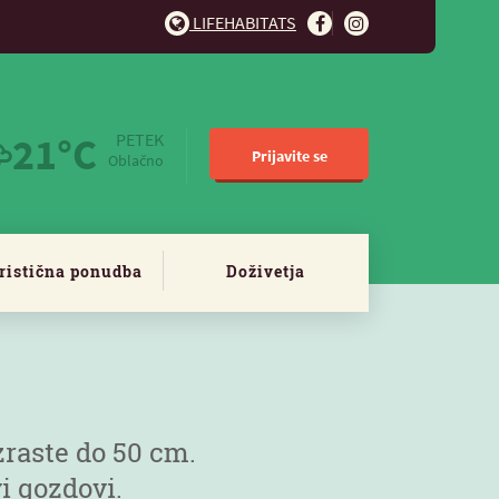
LIFEHABITATS
21°C
PETEK
Prijavite se
Oblačno
ristična ponudba
Doživetja
 zraste do 50 cm.
vi gozdovi.