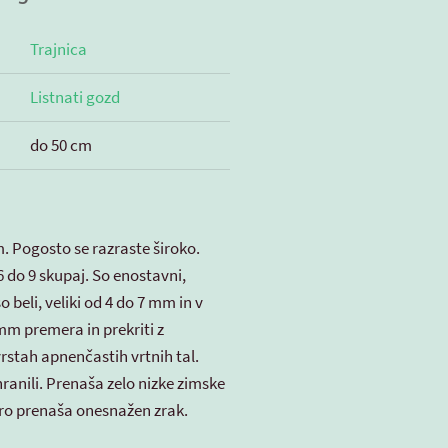
Trajnica
Listnati gozd
do 50 cm
m. Pogosto se razraste široko.
6 do 9 skupaj. So enostavni,
 beli, veliki od 4 do 7 mm in v
 mm premera in prekriti z
rstah apnenčastih vrtnih tal.
hranili. Prenaša zelo nizke zimske
bro prenaša onesnažen zrak.