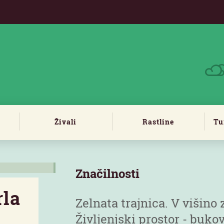
Živali
Rastline
Tu
Značilnosti
rla
Zelnata trajnica. V višino
Življenjski prostor - buko