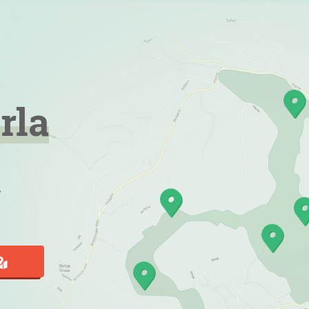
rla
a