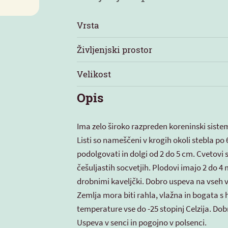
Vrsta
Življenjski prostor
Velikost
Opis
Ima zelo široko razpreden koreninski siste
Listi so nameščeni v krogih okoli stebla po 
podolgovati in dolgi od 2 do 5 cm. Cvetovi so
češuljastih socvetjih. Plodovi imajo 2 do 4
drobnimi kaveljčki. Dobro uspeva na vseh v
Zemlja mora biti rahla, vlažna in bogata s 
temperature vse do -25 stopinj Celzija. Do
Uspeva v senci in pogojno v polsenci.