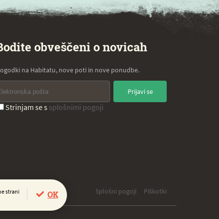
Bodite obveščeni o novicah
ogodki na Habitatu, nove poti in nove ponudbe.
Prijavi se
Strinjam se s
splošnimi pogoji
Splošni pogoji
Piškotki
e strani
OK