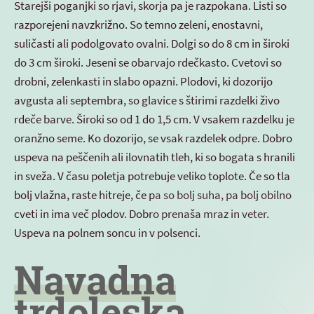
Starejši poganjki so rjavi, skorja pa je razpokana. Listi so
razporejeni navzkrižno. So temno zeleni, enostavni,
suličasti ali podolgovato ovalni. Dolgi so do 8 cm in široki
do 3 cm široki. Jeseni se obarvajo rdečkasto. Cvetovi so
drobni, zelenkasti in slabo opazni. Plodovi, ki dozorijo
avgusta ali septembra, so glavice s štirimi razdelki živo
rdeče barve. Široki so od 1 do 1,5 cm. V vsakem razdelku je
oranžno seme. Ko dozorijo, se vsak razdelek odpre. Dobro
uspeva na peščenih ali ilovnatih tleh, ki so bogata s hranili
in sveža. V času poletja potrebuje veliko toplote. Če so tla
bolj vlažna, raste hitreje, če pa so bolj suha, pa bolj obilno
cveti in ima več plodov. Dobro prenaša mraz in veter.
Uspeva na polnem soncu in v polsenci.
Navadna
trdoleska