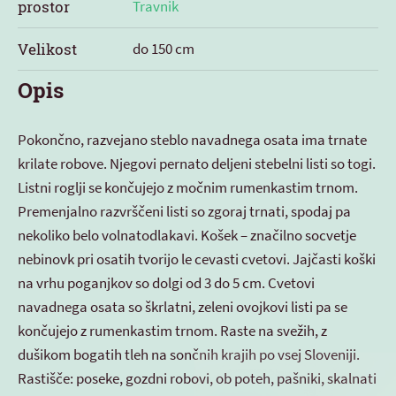
prostor
Travnik
Velikost
do 150 cm
Opis
Pokončno, razvejano steblo navadnega osata ima trnate
krilate robove. Njegovi pernato deljeni stebelni listi so togi.
Listni roglji se končujejo z močnim rumenkastim trnom.
Premenjalno razvrščeni listi so zgoraj trnati, spodaj pa
nekoliko belo volnatodlakavi. Košek – značilno socvetje
nebinovk pri osatih tvorijo le cevasti cvetovi. Jajčasti koški
na vrhu poganjkov so dolgi od 3 do 5 cm. Cvetovi
navadnega osata so škrlatni, zeleni ovojkovi listi pa se
končujejo z rumenkastim trnom. Raste na svežih, z
dušikom bogatih tleh na sončnih krajih po vsej Sloveniji.
Rastišče: poseke, gozdni robovi, ob poteh, pašniki, skalnati