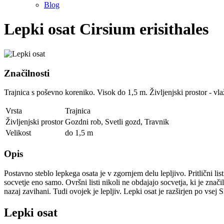
Blog
Lepki osat
Cirsium erisithales
Značilnosti
Trajnica s poševno koreniko. Visok do 1,5 m. Življenjski prostor - vla
Vrsta
Trajnica
Življenjski prostor
Gozdni rob
,
Svetli gozd
,
Travnik
Velikost
do 1,5 m
Opis
Postavno steblo lepkega osata je v zgornjem delu lepljivo. Pritlični li
socvetje eno samo. Ovršni listi nikoli ne obdajajo socvetja, ki je znači
nazaj zavihani. Tudi ovojek je lepljiv. Lepki osat je razširjen po vsej 
Lepki osat