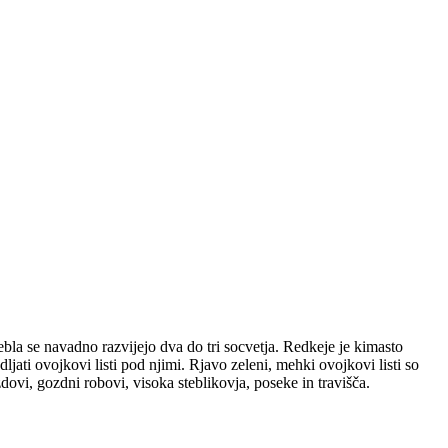
tebla se navadno razvijejo dva do tri socvetja. Redkeje je kimasto
ljati ovojkovi listi pod njimi. Rjavo zeleni, mehki ovojkovi listi so
zdovi, gozdni robovi, visoka steblikovja, poseke in travišča.