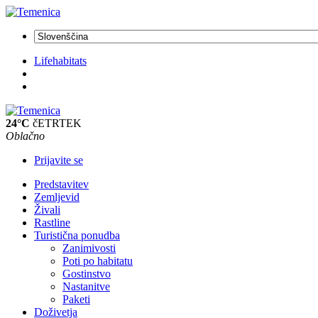
Lifehabitats
24°C
čETRTEK
Oblačno
Prijavite se
Predstavitev
Zemljevid
Živali
Rastline
Turistična ponudba
Zanimivosti
Poti po habitatu
Gostinstvo
Nastanitve
Paketi
Doživetja