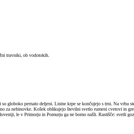
žni travniki, ob vodotokih.
sti so globoko pernato deljeni. Listne krpe se končujejo s trni. Na vrhu s
lno za nebinovke. Košek oblikujejo številni svetlo rumeni cvetovi in gred
Sloveniji, le v Primorju in Pomurju ga ne bomo našli. Rastišče: svetli go