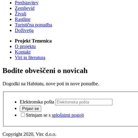
Predstavitev
Zemljevid
Živali
Rastline
Turistična ponudba
Doživetja
Projekt Temenica
O projektu
Kontakt
Viri in literatura
Bodite obveščeni o novicah
Dogodki na Habitatu, nove poti in nove ponudbe.
Elektronska pošta
Prijavi se
Strinjam se s
splošnimi pogoji
Copyright 2020, Virc d.o.o.