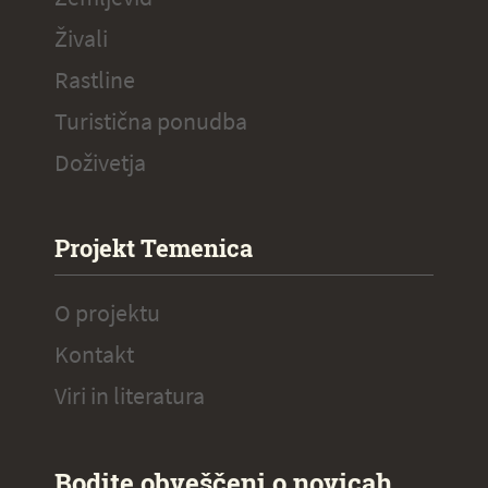
Živali
Rastline
Turistična ponudba
Doživetja
Projekt Temenica
O projektu
Kontakt
Viri in literatura
Bodite obveščeni o novicah