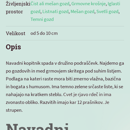
Življenjski
Čist ali mešan gozd
,
Grmovne krošnje
,
Iglasti
prostor
gozd
,
Listnati gozd
,
Mešan gozd
,
Svetli gozd
,
Temni gozd
Velikost
od 5 do 10 cm
Opis
Navadni kopitnik spada v družino podraščevk. Najdemo ga
po gozdovih in med grmovjem skritega pod suhim listjem.
Podlaga na kateri raste mora biti zmerno vlažna, bazična
in bogata s humusom. Ima temno zelene srčaste liste, ki se
nahajajo na kratkem steblu. Cvet je rjavo rdeč in ima
zvonasto obliko. Razvitih imajo kar 12 prašnikov. Je
strupen.
Navadni