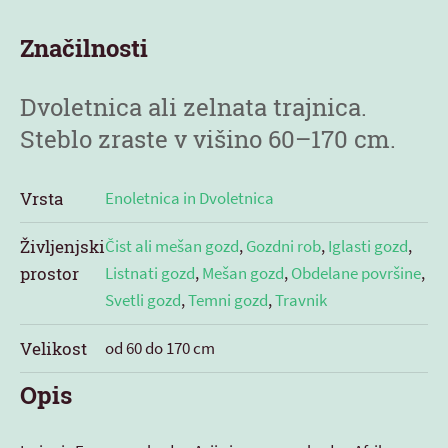
Značilnosti
Dvoletnica ali zelnata trajnica.
Steblo zraste v višino 60–170 cm.
Vrsta
Enoletnica in Dvoletnica
Življenjski
Čist ali mešan gozd
,
Gozdni rob
,
Iglasti gozd
,
prostor
Listnati gozd
,
Mešan gozd
,
Obdelane površine
,
Svetli gozd
,
Temni gozd
,
Travnik
Velikost
od 60 do 170 cm
Opis