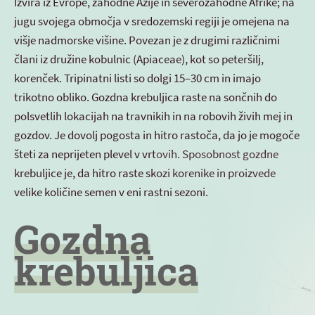
Izvira iz Evrope, zahodne Azije in severozahodne Afrike; na
jugu svojega območja v sredozemski regiji je omejena na
višje nadmorske višine. Povezan je z drugimi različnimi
člani iz družine kobulnic (Apiaceae), kot so peteršilj,
korenček. Tripinatni listi so dolgi 15–30 cm in imajo
trikotno obliko. Gozdna krebuljica raste na sončnih do
polsvetlih lokacijah na travnikih in na robovih živih mej in
gozdov. Je dovolj pogosta in hitro rastoča, da jo je mogoče
šteti za neprijeten plevel v vrtovih. Sposobnost gozdne
krebuljice je, da hitro raste skozi korenike in proizvede
velike količine semen v eni rastni sezoni.
Gozdna
krebuljica