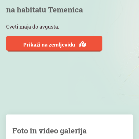
na habitatu Temenica
Cveti maja do avgusta.
Prikaži na zemljevidu
Foto in video galerija